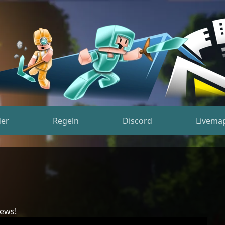
der
Regeln
Discord
Livema
News!