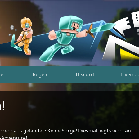
der
Regeln
Discord
Livema
!
 Irrenhaus gelandet? Keine Sorge! Diesmal liegts wohl an
-Adventure!