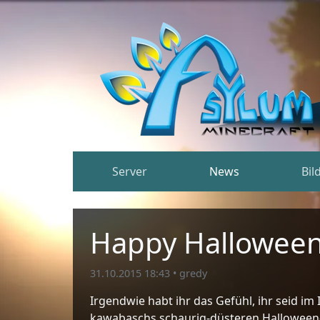
Server
News
Bil
Happy Halloween
31.10.2015 18:43
•
gredy
Irgendwie habt ihr das Gefühl, ihr seid im
kawabaschs schaurig-düsteren Halloween